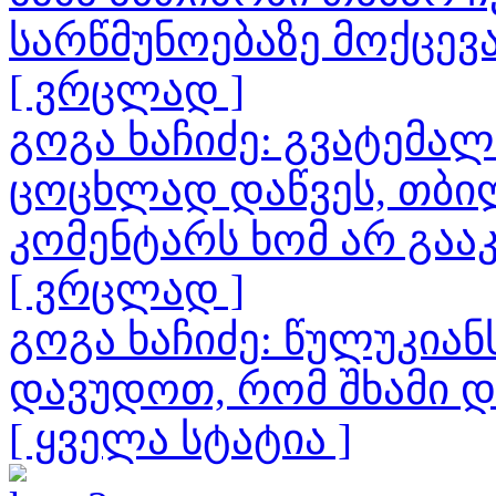
სარწმუნოებაზე მოქცევ
[ ვრცლად ]
გოგა ხაჩიძე: გვატემა
ცოცხლად დაწვეს, თბილ
კომენტარს ხომ არ გაა
[ ვრცლად ]
გოგა ხაჩიძე: წულუკია
დავუდოთ, რომ შხამი 
[ ყველა სტატია ]