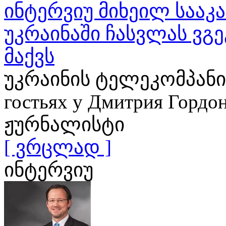
ინტერვიუ მიხეილ საა
უკრაინაში ჩასვლას ვგე
მაქვს
უკრაინის ტელეკომპანია
гостьях у Дмитрия Гор
ჟურნალისტი
[ ვრცლად ]
ინტერვიუ