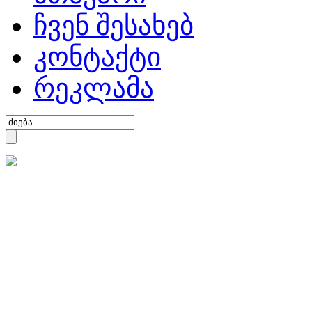
ჩვენ შესახებ
კონტაქტი
რეკლამა