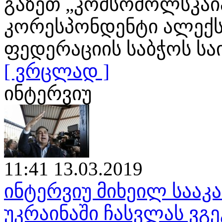
გაზეთ „კომსომოლსკაია
კორესპონდენტი ალექს
ფედერაციის საბჭოს ს
[ ვრცლად ]
ინტერვიუ
11:41 13.03.2019
ინტერვიუ მიხეილ საა
უკრაინაში ჩასვლას ვგე