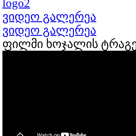
ვიდეო გალერეა
ვიდეო გალერეა
ფილმი ხოჯალის ტრაგე