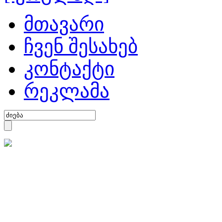
მთავარი
ჩვენ შესახებ
კონტაქტი
რეკლამა