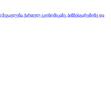
ი ზეგავლენა ქართულ ეკონომიკაზე, ბიზნესგარემოზე და