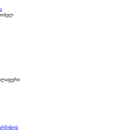
ა
ეზობელ
ველაფერი
ნარჩუნოს