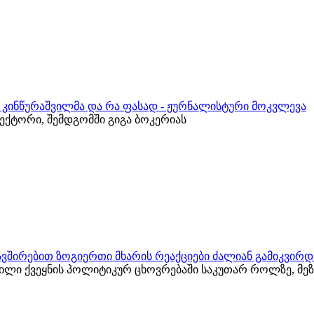
რ კინწურაშვილმა და რა ფასად - ჟურნალისტური მოკვლევა
ქტორი, შემდგომში გიგა ბოკერიას
ვშირებით ზოგიერთი მხარის რეაქციები ძალიან გამიკვირდ
ვილი ქვეყნის პოლიტიკურ ცხოვრებაში საკუთარ როლზე, მ