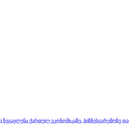
ი ზეგავლენა ქართულ ეკონომიკაზე, ბიზნესგარემოზე და