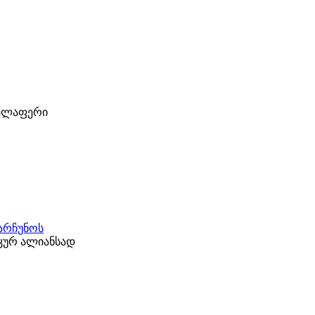
ველაფერი
ნარჩუნოს
კურ ალიანსად