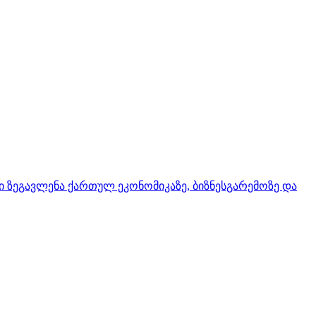
ი ზეგავლენა ქართულ ეკონომიკაზე, ბიზნესგარემოზე და