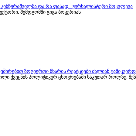
რ კინწურაშვილმა და რა ფასად - ჟურნალისტური მოკვლევა
ქტორი, შემდგომში გიგა ბოკერიას
ვშირებით ზოგიერთი მხარის რეაქციები ძალიან გამიკვირდ
ვილი ქვეყნის პოლიტიკურ ცხოვრებაში საკუთარ როლზე, მ