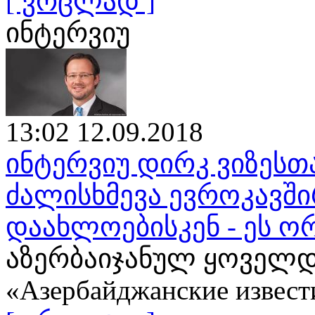
[ ვრცლად ]
ინტერვიუ
13:02 12.09.2018
ინტერვიუ დირკ ვიზესთ
ძალისხმევა ევროკავშ
დაახლოებისკენ - ეს ო
აზერბაიჯანულ ყოველდ
«Азербайджанские извест