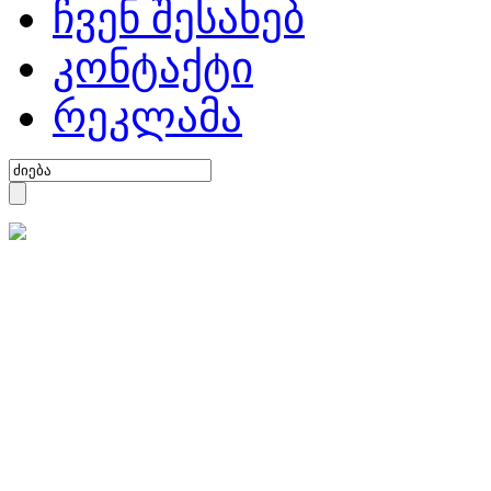
ჩვენ შესახებ
კონტაქტი
რეკლამა