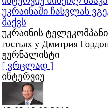
ინტერვიუ მიხეილ საა
უკრაინაში ჩასვლას ვგე
მაქვს
უკრაინის ტელეკომპანია
гостьях у Дмитрия Гор
ჟურნალისტი
[ ვრცლად ]
ინტერვიუ