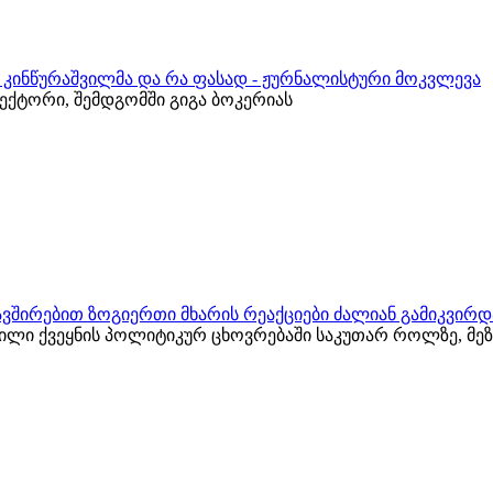
რ კინწურაშვილმა და რა ფასად - ჟურნალისტური მოკვლევა
ქტორი, შემდგომში გიგა ბოკერიას
ვშირებით ზოგიერთი მხარის რეაქციები ძალიან გამიკვირდ
ვილი ქვეყნის პოლიტიკურ ცხოვრებაში საკუთარ როლზე, მ