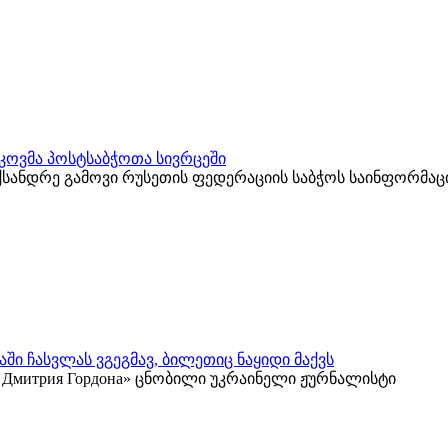
კოვმა პოსტსაბჭოთა სივრცეში
ქსანდრე გამოვი რუსეთის ფედერაციის საბჭოს საინფორმა
ში ჩასვლას ვგეგმავ, ბილეთიც ნაყიდი მაქვს
 у Дмитрия Гордона» ცნობილი უკრაინელი ჟურნალისტი