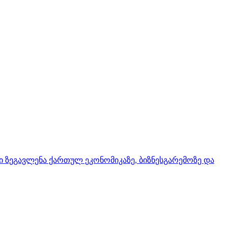
ი ზეგავლენა ქართულ ეკონომიკაზე, ბიზნესგარემოზე და