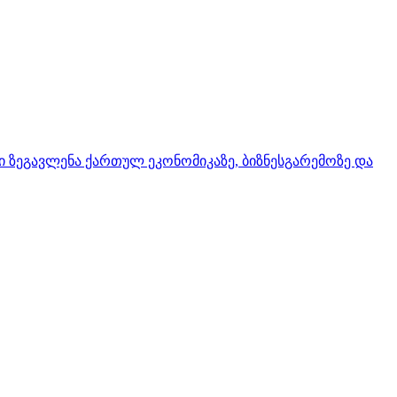
ი ზეგავლენა ქართულ ეკონომიკაზე, ბიზნესგარემოზე და