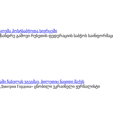
კოვმა პოსტსაბჭოთა სივრცეში
ქსანდრე გამოვი რუსეთის ფედერაციის საბჭოს საინფორმა
ში ჩასვლას ვგეგმავ, ბილეთიც ნაყიდი მაქვს
 у Дмитрия Гордона» ცნობილი უკრაინელი ჟურნალისტი