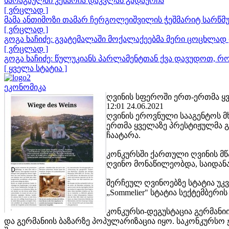
ხარაგაულში კესარია დაკვლას გადაურჩა
[ ვრცლად ]
მამა ანთიმოზი თამარ ჩერგოლეიშვილის ჭეშმარიტ სარწმუ
[ ვრცლად ]
გოგა ხაჩიძე: გვატემალაში მოქალაქეებმა მერი ცოცხლად 
[ ვრცლად ]
გოგა ხაჩიძე: წულუკიანს პარლამენტთან ქვა დავუდოთ, რ
[ ყველა სტატია ]
ეკონომიკა
ღვინის სფეროში ერთ-ერთმა ყვ
12:01 24.06.2021
ღვინის ეროვნული სააგენტოს მხ
ერთმა ყველაზე პრესტიჟულმა გ
ჩაატარა.
კონკურსში ქართული ღვინის მწ
ღვინო მონაწილეობდა, საიდანაც
შერჩეულ ღვინოებზე სტატია უკვე
„Sommelier" სტატია სექტემბერი
კონკურსი-დეგუსტაცია გერმანი
და გერმანიის ბაზარზე პოპულარიზაცია იყო. საკონკურსო