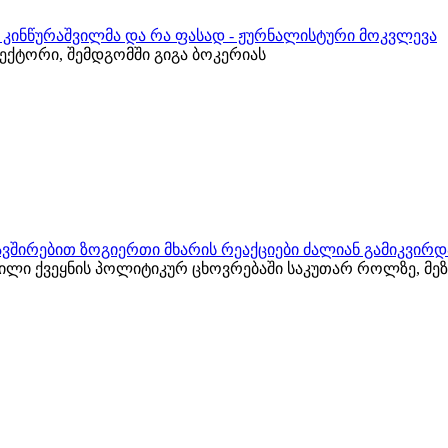
რ კინწურაშვილმა და რა ფასად - ჟურნალისტური მოკვლევა
ქტორი, შემდგომში გიგა ბოკერიას
ვშირებით ზოგიერთი მხარის რეაქციები ძალიან გამიკვირდ
ვილი ქვეყნის პოლიტიკურ ცხოვრებაში საკუთარ როლზე, მ