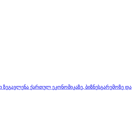
ი ზეგავლენა ქართულ ეკონომიკაზე, ბიზნესგარემოზე და