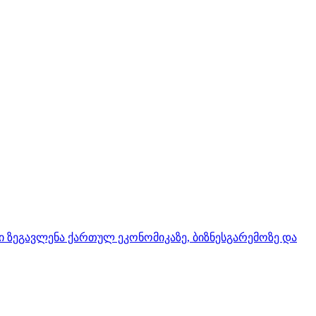
ი ზეგავლენა ქართულ ეკონომიკაზე, ბიზნესგარემოზე და