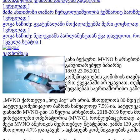
ხარაგაულში კესარია დაკვლას გადაურჩა
[ ვრცლად ]
მამა ანთიმოზი თამარ ჩერგოლეიშვილის ჭეშმარიტ სარწმუ
[ ვრცლად ]
გოგა ხაჩიძე: გვატემალაში მოქალაქეებმა მერი ცოცხლად 
[ ვრცლად ]
გოგა ხაჩიძე: წულუკიანს პარლამენტთან ქვა დავუდოთ, რ
[ ყველა სტატია ]
ეკონომიკა
კახა ბექაური: MVNO-ს არსებო
განვითარებულ ბაზარზე
18:03 23.06.2021
კომუნიკაციების კომისიის თავმ
ერთ ქვეყანაში არ უკავიათ, თუმ
შეფასებას საერთაშორისო გამ
„MVNO ქართული „ნოუ ჰაუ“ არ არის. მსოფლიოს 80-მდე 
სატელეკომუნიკაციო ბაზრის საშუალოდ 7.5%-ია. სატელე
დანიაში MVNO-ები 18 წელია არსებობს, 2018-2019 წლის მ
ვირტუალური ოპერატორია (MVNO), რომლებიც ერთად, აბ
მეტი MVNO ამერიკის შეერთებულ შტატებშია, ჯამში 139 კო
მხოლოდ 4.7% დაიკავეს“,- აცხადებს კომუნიკაციების კომ