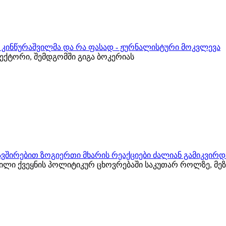
რ კინწურაშვილმა და რა ფასად - ჟურნალისტური მოკვლევა
ქტორი, შემდგომში გიგა ბოკერიას
ვშირებით ზოგიერთი მხარის რეაქციები ძალიან გამიკვირდ
ვილი ქვეყნის პოლიტიკურ ცხოვრებაში საკუთარ როლზე, მ