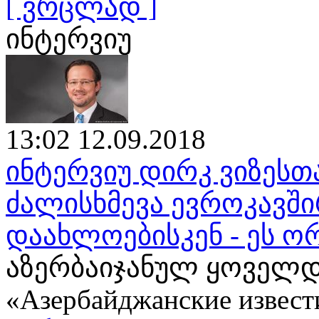
[ ვრცლად ]
ინტერვიუ
13:02 12.09.2018
ინტერვიუ დირკ ვიზესთ
ძალისხმევა ევროკავშ
დაახლოებისკენ - ეს ო
აზერბაიჯანულ ყოველდ
«Азербайджанские извест