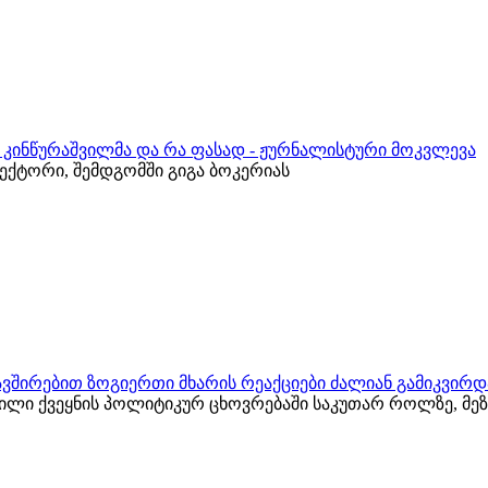
რ კინწურაშვილმა და რა ფასად - ჟურნალისტური მოკვლევა
ქტორი, შემდგომში გიგა ბოკერიას
ვშირებით ზოგიერთი მხარის რეაქციები ძალიან გამიკვირდ
ვილი ქვეყნის პოლიტიკურ ცხოვრებაში საკუთარ როლზე, მ