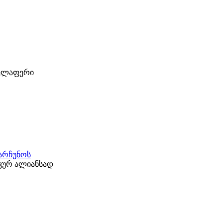
ველაფერი
ნარჩუნოს
კურ ალიანსად