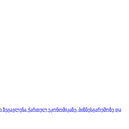
ი ზეგავლენა ქართულ ეკონომიკაზე, ბიზნესგარემოზე და