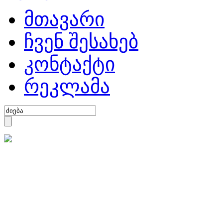
მთავარი
ჩვენ შესახებ
კონტაქტი
რეკლამა